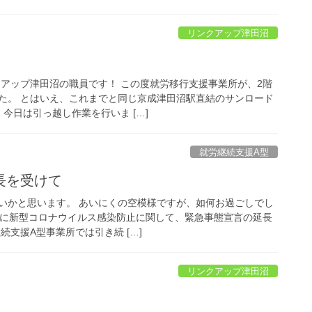
リンクアップ津田沼
クアップ津田沼の職員です！ この度就労移行支援事業所が、2階
た。 とはいえ、これまでと同じ京成津田沼駅直結のサンロード
 今日は引っ越し作業を行いま […]
就労継続支援A型
長を受けて
いかと思います。 あいにくの空模様ですが、如何お過ごしでし
月)に新型コロナウイルス感染防止に関して、緊急事態宣言の延長
続支援A型事業所では引き続 […]
リンクアップ津田沼