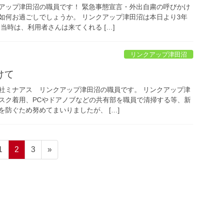
アップ津田沼の職員です！ 緊急事態宣言・外出自粛の呼びかけ
如何お過ごしでしょうか。 リンクアップ津田沼は本日より3年
当時は、利用者さんは来てくれる […]
リンクアップ津田沼
けて
社ミナアス リンクアップ津田沼の職員です。 リンクアップ津
スク着用、PCやドアノブなどの共有部を職員で清掃する等、新
防ぐため努めてまいりましたが、 […]
固
固
固
1
2
3
»
定
定
定
ペ
ペ
ペ
ー
ー
ー
ジ
ジ
ジ