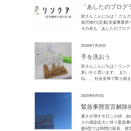
「あしたのプログ
皆さんこんにちは！ だん
就労移行(定着)支援事業
その名も「あしたのプログラ
2020年7月20日
手を洗おう
皆さんこんにちは！リンク
多いかと思います。 また
ね…。 社会全体で取り組ま
2020年6月5日
緊急事態宣言解除
暑さが増す今日この頃、如何
スの感染拡大に伴う緊急事
援A型では時間の延長、就労