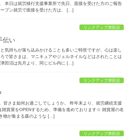
。 本日は就労移行支援事業所で先日、面接を受けた方のご報告
ープン就労で面接を受けた方は、 […]
リンクアップ津田沼
手伝い
っと気持ちが落ち込みかけることも多いご時世ですが、心は楽し
ころで皆さまは、マニキュアやジェルネイルなどはされたことは
津田沼は先月より、同じビル内に […]
リンクアップ津田沼
中
。皆さま如何お過ごしでしょうか。 昨年末より、就労継続支援
は雑貨屋をOPENするため、準備を進めております☆ 雑貨屋の名
生き物が集まる森のような […]
リンクアップ津田沼