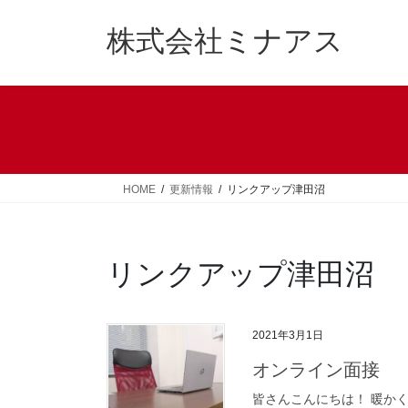
コ
ナ
ン
ビ
株式会社ミナアス
テ
ゲ
ン
ー
ツ
シ
へ
ョ
ス
ン
キ
に
ッ
移
HOME
更新情報
リンクアップ津田沼
プ
動
リンクアップ津田沼
2021年3月1日
オンライン面接
皆さんこんにちは！ 暖か