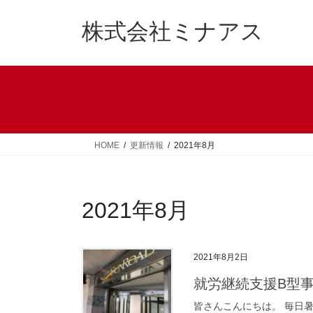
コ
ナ
ン
ビ
株式会社ミナアス
テ
ゲ
ン
ー
ツ
シ
へ
ョ
ス
ン
キ
に
ッ
移
HOME
更新情報
2021年8月
プ
動
2021年8月
2021年8月2日
就労継続支援B型事
皆さんこんにちは。 毎日