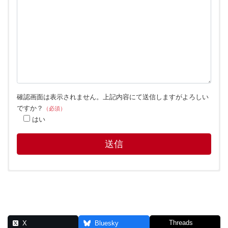
確認画面は表示されません。上記内容にて送信しますがよろしい
ですか？
（必須）
はい
障がい者雇用について
Threads
X
Bluesky
2018年5月に開設したリンクアップ津田沼と、2021年8月に開設し