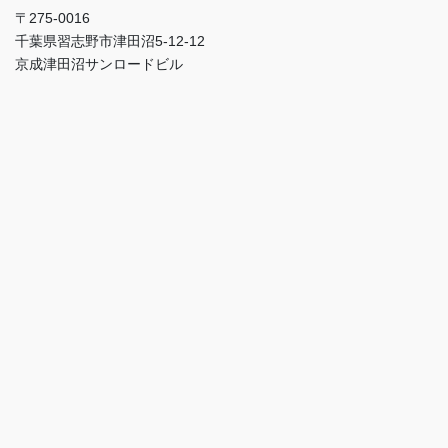
〒275-0016
千葉県習志野市津田沼5-12-12
お名前
（必須）
京成津田沼サンロードビル
ふりがな
（必須）
御社名・御団体名
メールアドレス
（必須）
電話番号
（必須）
お問い合わせ内容
（必須）