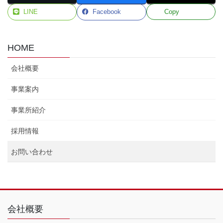
たハーモニー津田沼は、京成津田沼駅直結の京成津田沼サンロー
LINE
Facebook
Copy
ドビルにございます。
また、2023年11月にはリンクアップ大久保を開設しました。
一般就労に向け日々成長することを目標に、知識や技術の取得を
HOME
目指し、様々な仕事を行っています。
取り扱いサービスについてのご要望がございましたら、まずはご
会社概要
相談ください。
施設外就労として、職員・利用者共にお伺いし、お手伝いさせて
事業案内
いただくことも可能です。
事業所紹介
採用情報
障がい者雇用を考えている企業様
お問い合わせ
へ
これから障がい者雇用を考えられている方、今後障がい者雇用を
していきたい方への相談も行っております。
会社概要
お気軽にご相談ください。