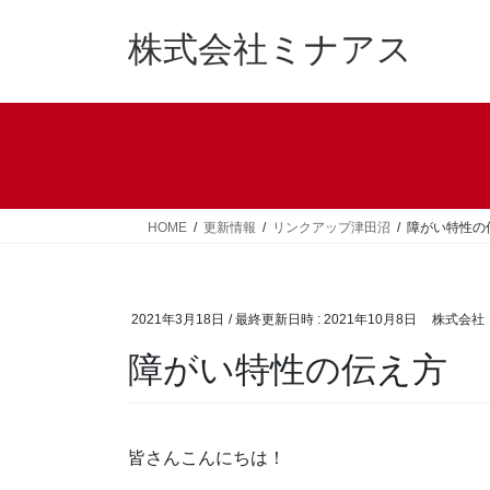
コ
ナ
ン
ビ
株式会社ミナアス
テ
ゲ
ン
ー
ツ
シ
へ
ョ
ス
ン
キ
に
ッ
移
HOME
更新情報
リンクアップ津田沼
障がい特性の
プ
動
2021年3月18日
/ 最終更新日時 :
2021年10月8日
株式会社
障がい特性の伝え方
皆さんこんにちは！