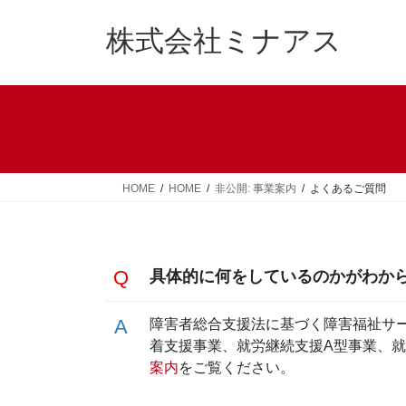
コ
ナ
ン
ビ
株式会社ミナアス
テ
ゲ
ン
ー
ツ
シ
へ
ョ
ス
ン
キ
に
ッ
移
HOME
HOME
非公開: 事業案内
よくあるご質問
プ
動
具体的に何をしているのかがわか
障害者総合支援法に基づく障害福祉サ
着支援事業、就労継続支援A型事業、
案内
をご覧ください。